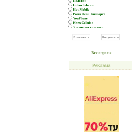
Пелефон
Golan Telecom
Hot Mobile
Рами Леви Тикшорет
YouPhone
HomeCellular
У меня нет сотового
Все опросы
Реклама