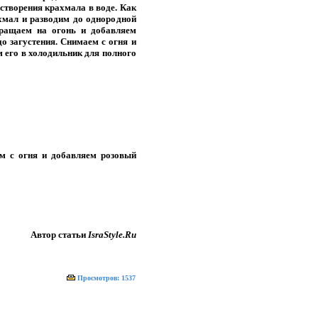
створения крахмала в воде. Как
ахмал и разводим до однородной
вращаем на огонь и добавляем
о загустения. Снимаем с огня и
 его в холодильник для полного
ем с огня и добавляем розовый
Автор статьи
IsraStyle.Ru
Просмотров: 1537