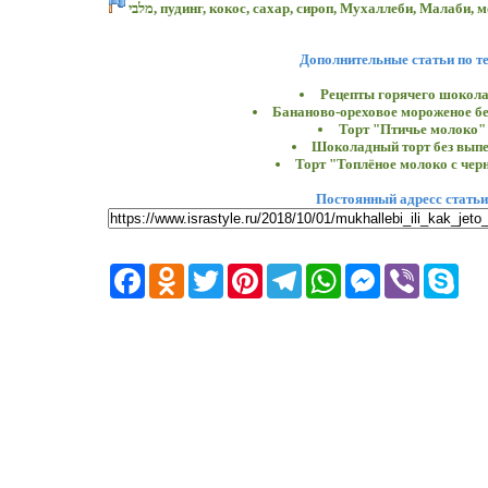
מלבי
,
пудинг
,
кокос
,
сахар
,
сироп
,
Мухаллеби
,
Малаби
,
м
Дополнительные статьи по т
Рецепты горячего шокол
Бананово-ореховое мороженое бе
Торт "Птичье молоко"
Шоколадный торт без вып
Торт "Топлёное молоко с чер
Постоянный адресс статьи
Facebook
Odnoklassniki
Twitter
Pinterest
Telegram
WhatsApp
Messenger
Viber
Skyp