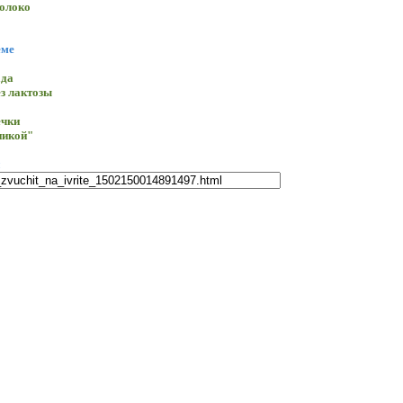
олоко
еме
ада
з лактозы
ечки
никой"
e