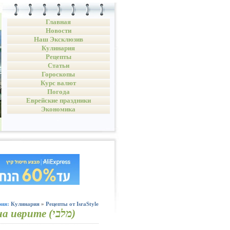
Главная
Новости
Наш Эксклюзив
Кулинария
Рецепты
Статьи
Гороскопы
Курс валют
Погода
Еврейские праздники
Экономика
рия:
Кулинария
»
Рецепты от IsraStyle
Мухаллеби или как это звучит на иврите (מלבי)