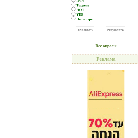
IPTV
Торрент
HOT
YES
Не смотрю
Все опросы
Реклама