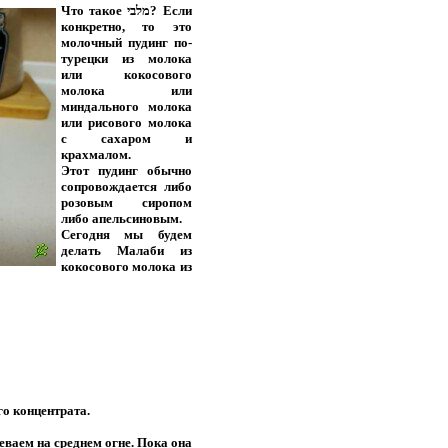
Что такое מלבי? Если
конкретно, то это
молочный пудинг по-
турецки из молока
или кокосового
молока или
миндального молока
или рисового молока
с сахаром и
крахмалом.
Этот пудинг обычно
сопровождается либо
розовым сиропом
либо апельсиновым.
Сегодня мы будем
делать Малаби из
кокосового молока из
го концентрата.
еваем на среднем огне. Пока она