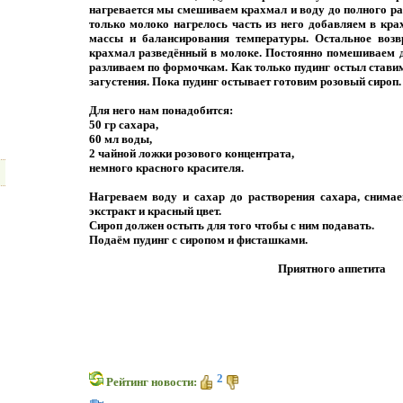
нагревается мы смешиваем крахмал и воду до полного ра
только молоко нагрелось часть из него добавляем в кр
массы и балансирования температуры. Остальное воз
крахмал разведённый в молоке. Постоянно помешиваем д
разливаем по формочкам. Как только пудинг остыл ставим
загустения. Пока пудинг остывает готовим розовый сироп.
Для него нам понадобится:
50 гр сахара,
60 мл воды,
2 чайной ложки розового концентрата,
немного красного красителя.
Нагреваем воду и сахар до растворения сахара, снима
экстракт и красный цвет.
Сироп должен остыть для того чтобы с ним подавать.
Подаём пудинг с сиропом и фисташками.
Приятного аппетита
2
Рейтинг новости: