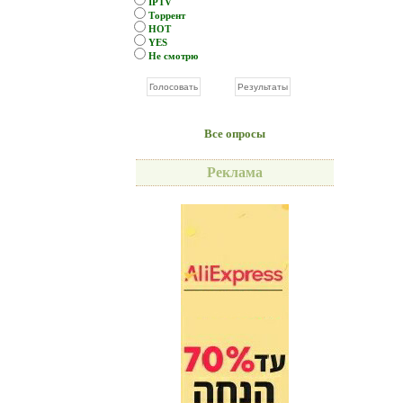
IPTV
Торрент
HOT
YES
Не смотрю
Все опросы
Реклама