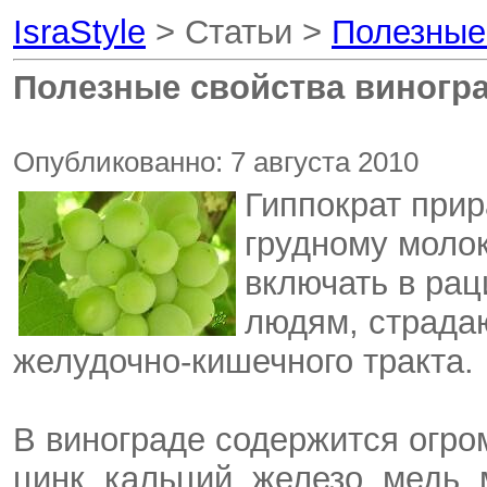
IsraStyle
> Статьи >
Полезные
Полезные свойства виногр
Опубликованно: 7 августа 2010
Гиппократ прир
грудному молок
включать в рац
людям, страда
желудочно-кишечного тракта.
В винограде содержится огро
цинк, кальций, железо, медь,