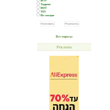
IPTV
Торрент
HOT
YES
Не смотрю
Все опросы
Реклама