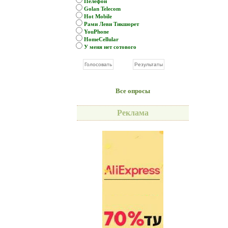
Пелефон
Golan Telecom
Hot Mobile
Рами Леви Тикшорет
YouPhone
HomeCellular
У меня нет сотового
Все опросы
Реклама