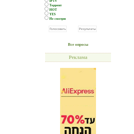
IPTV
Торрент
HOT
YES
Не смотрю
Все опросы
Реклама