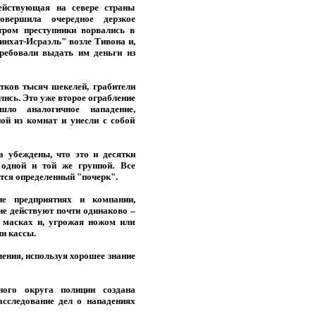
действующая на севере страны
овершила очередное дерзкое
тром преступники ворвались в
нхат-Исраэль" возле Тивона и,
ребовали выдать им деньги из
тков тысяч шекелей, грабители
лись. Это уже второе ограбление
шло аналогичное нападение,
ой из комнат и унесли с собой
а убеждены, что это и десятки
одной и той же группой. Все
ется определенный "почерк".
ие предприятиях и компании,
ие действуют почти одинаково –
 масках и, угрожая ножом или
ли кассы.
ления, используя хорошее знание
ного округа полиции создана
асследование дел о нападениях