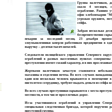
Группа налетчиков, 
около 4 месяцев, с
ограбление. Ранним у
офис хлебопекарни "Ми
угрожая оружием, пот
сейфа.
Забрав несколько деся
беспрепятственно скры
пекарни за последний месяц. 23 декабря произо
злоумышленники заперли работников предприятия в одн
выручку – десятки тысяч шекелей.
Следователи полицейского управления Северного округ
ограблений в разных населенных пунктах совершены 
преступления имеют схожий характер, и в них прослежива
Жертвами налетчиков зачастую становятся небольш
магазины и отделения почты. Во всех случаях нападающ
один или несколько человек врываются в помещение в
пистолетом сотруднику, требуют выдать деньги из сейфа и
Во всех случаях преступники скрываются с места преступ
местности, в том числе проселочных дорог.
Из-за участившихся ограблений в управлении Север
специальная следственная бригада, которой поручено р
преступной группы.