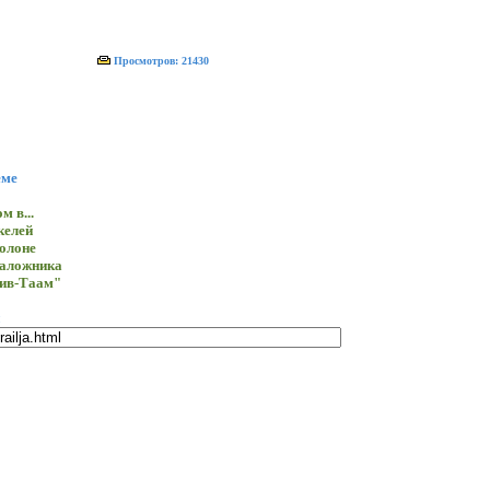
Просмотров: 21430
еме
м в...
келей
олоне
заложника
Тив-Таам"