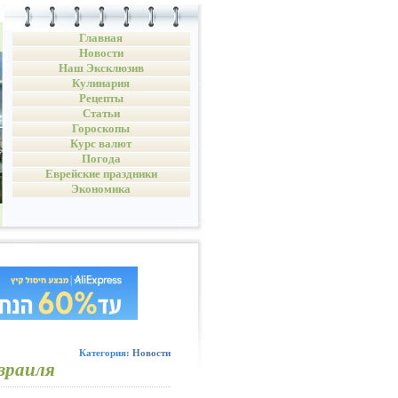
Главная
Новости
Наш Эксклюзив
Кулинария
Рецепты
Статьи
Гороскопы
Курс валют
Погода
Еврейские праздники
Экономика
Категория:
Новости
зраиля