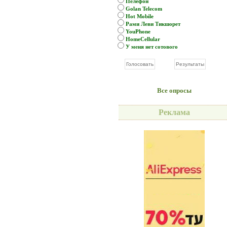
Пелефон
Golan Telecom
Hot Mobile
Рами Леви Тикшорет
YouPhone
HomeCellular
У меня нет сотового
Все опросы
Реклама