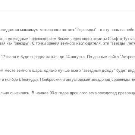
 ожидается максимум метеорного потока "Персеиды" - в эту ночь на небе
ан с ежегодным прохождением Земли через хвост кометы Свифта-Туттля.
ая как "звезды". С точки зрения земного наблюдателя, эти "звезды" лет
17 июля и будет продолжаться до 24 августа. По данным сайта "Астроне
 месте земного шара, однако лучше всего "звездный дождь" будет виден
 в ноябре (Леониды). Ноябрьский и августовский звездопад сравнимы, но
льно снизилась. В начале 90-х годов прошлого века звездопад превраща