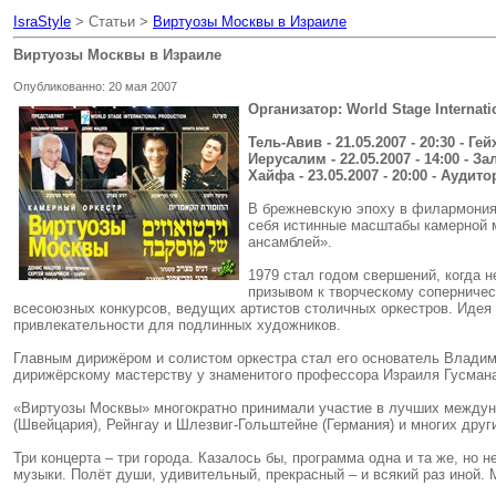
IsraStyle
> Статьи >
Виртуозы Москвы в Израиле
Виртуозы Москвы в Израиле
Опубликованно: 20 мая 2007
Организатор: World Stage Internati
Тель-Авив - 21.05.2007 - 20:30 - Ге
Иерусалим - 22.05.2007 - 14:00 - З
Хайфа - 23.05.2007 - 20:00 - Аудит
В брежневскую эпоху в филармония
себя истинные масштабы камерной м
ансамблей».
1979 стал годом свершений, когда 
призывом к творческому соперничес
всесоюзных конкурсов, ведущих артистов столичных оркестров. Идея к
привлекательности для подлинных художников.
Главным дирижёром и солистом оркестра стал его основатель Владим
дирижёрскому мастерству у знаменитого профессора Израиля Гусман
«Виртуозы Москвы» многократно принимали участие в лучших междуна
(Швейцария), Рейнгау и Шлезвиг-Гольштейне (Германия) и многих друг
Три концерта – три города. Казалось бы, программа одна и та же, но
музыки. Полёт души, удивительный, прекрасный – и всякий раз иной. 