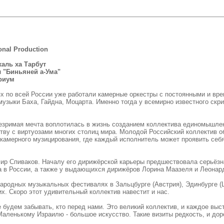
onal Production
йхаль ха Тарбут
ал "Биньяней а-Ума"
ориум
х по всей России уже работали камерные оркестры с постоянными и вр
узыки Баха, Гайдна, Моцарта. Именно тогда у всемирно известного ск
незримая мечта воплотилась в жизнь созданием коллектива единомышле
тву с виртуозами многих столиц мира. Молодой Российский коллектив 
амерного музицирования, где каждый исполнитель может проявить себя и
ир Спиваков. Началу его дирижёрской карьеры предшествовала серьёзн
а в России, а также у выдающихся дирижёров Лорина Маазеля и Леона
родных музыкальных фестивалях в Зальцбурге (Австрия), Эдинбурге (Ш
их. Скоро этот удивительный коллектив навестит и нас.
 не будем забывать, кто перед нами. Это великий коллектив, и каждое в
Маленькому Израилю - большое искусство. Такие визиты редкость, и доро