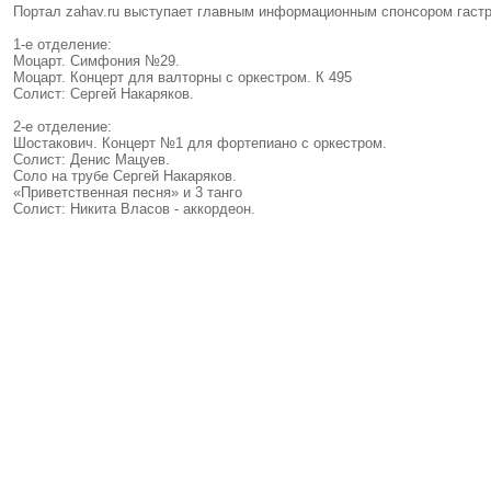
Портал zahav.ru выступает главным информационным спонсором гастр
1-е отделение:
Моцарт. Симфония №29.
Моцарт. Концерт для валторны с оркестром. К 495
Солист: Сергей Накаряков.
2-е отделение:
Шостакович. Концерт №1 для фортепиано с оркестром.
Солист: Денис Мацуев.
Соло на трубе Сергей Накаряков.
«Приветственная песня» и 3 танго
Солист: Никита Власов - аккордеон.