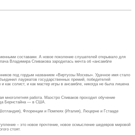
еменными составами. А новое поколение слушателей открывало для
рипача Владимира Спивакова зародилась мечта об «ансамбле
нников под гордым названием «Виртуозы Москвы». Удачное имя стало
объединил лауреатов государственных премий, победителей
 как солист, и как мастер игры в ансамбле, никогда не была лишена
ая многолетняя работа. Маэстро Спиваков проходил обучение
рда Бернстайна — в США.
отландия), Флоренции и Помпеях (Италия), Люцерне и Гстааде
ыступление – это новое прочтение, новое осмысление шедевров мировой
гого стоят.