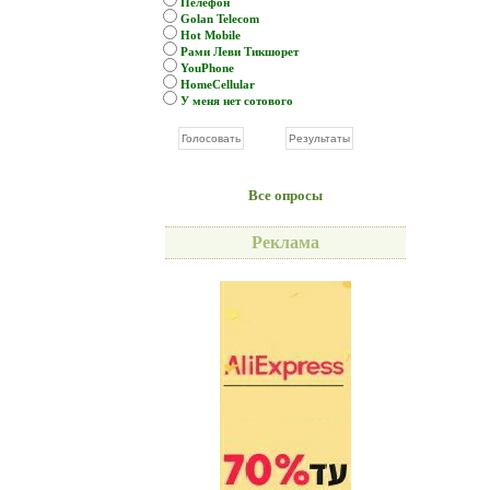
Пелефон
Golan Telecom
Hot Mobile
Рами Леви Тикшорет
YouPhone
HomeCellular
У меня нет сотового
Все опросы
Реклама