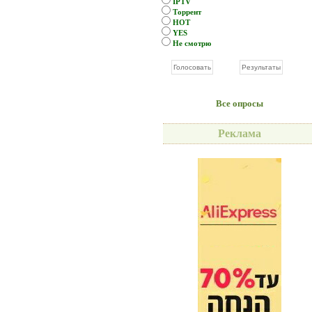
IPTV
Торрент
HOT
YES
Не смотрю
Все опросы
Реклама