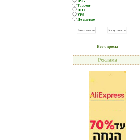
IPTV
Торрент
HOT
YES
Не смотрю
Все опросы
Реклама