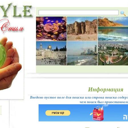
Информация
Введено пустое поле для поиска или строка поиска содерж
чем поиск был приостановле