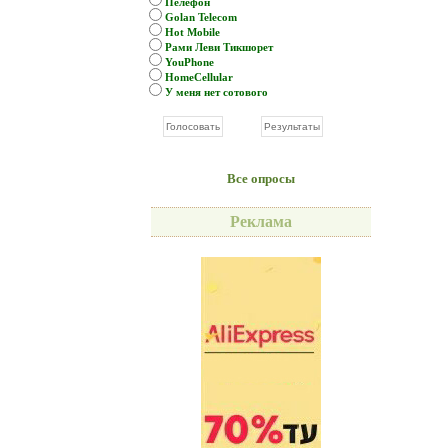
Пелефон
Golan Telecom
Hot Mobile
Рами Леви Тикшорет
YouPhone
HomeCellular
У меня нет сотового
Все опросы
Реклама