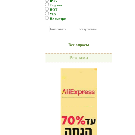
IPTV
Торрент
HOT
YES
Не смотрю
Все опросы
Реклама