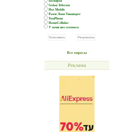
Пелефон
Golan Telecom
Hot Mobile
Рами Леви Тикшорет
YouPhone
HomeCellular
У меня нет сотового
Все опросы
Реклама