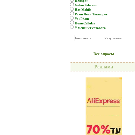
Пелефон
Golan Telecom
Hot Mobile
Рами Леви Тикшорет
YouPhone
HomeCellular
У меня нет сотового
Все опросы
Реклама