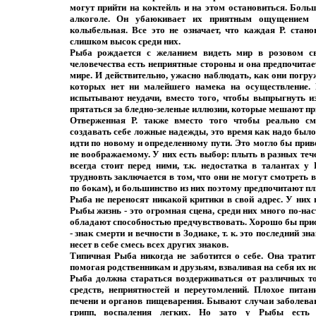
могут прийти на коктейль и на этом остановиться. Больш
алкоголе. Он убаюкивает их приятным ощущением б
колыбельная. Все это не означает, что каждая Р. стан
слишком высок среди них.
Рыба рождается с желанием видеть мир в розовом св
человечества есть неприятные стороны и она предпочита
мире. И действительно, ужасно наблюдать, как они погру
которых нет ни малейшего намека на осуществление. 
испытывают неудачи, вместо того, чтобы выпрыгнуть из
прятаться за бледно-зеленые иллюзии, которые мешают пр
Отверженная Р. также вместо того чтобы реально см
создавать себе ложные надежды, это время как надо было
идти по новому и определенному пути. Это могло бы прив
не воображаемому. У них есть выбор: плыть в разных тече
всегда стоит перед ними, т.к. недостатка в талантах 
трудновть заключается в том, что они не могут смотреть 
по бокам), и большинство из них поэтому предпочитают пл
Рыба не переносят никакой критики в свой адрес. У них
Рыбы жизнь - это огромная сцена, среди них много по-н
обладают способностью предчувствовать. Хорошо бы при
- знак смерти и вечности в Зодиаке, т. к. это последний зн
несет в себе смесь всех других знаков.
Типичная Рыба никогда не заботится о себе. Она трати
помогая родственникам и друзьям, взваливая на себя их н
Рыба должна стараться воздерживаться от различных 
средств, неприятностей и переутомлений. Плохое питан
печени и органов пищеварения. Бывают случаи заболеван
грипп, воспаления легких. Но зато у Рыбы есть в