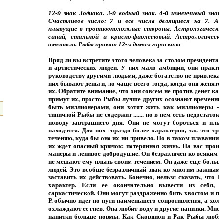
12-й знак Зодиака. 3-й водный знак. 4-й изменчивый з
Счастливое число: 7 и все числа делящиеся на 7. А
плывущие в противоположные стороны. Астрологически
синий, стальной и красно-фиолетовый. Астрологичес
аметист. Рыбы правят 12-м домом гороскопа
Вряд ли вы встретите этого человека за столом президента
и артистических людей. У них мало амбиций, они практ
руководству другими людьми, даже богатство не привлека
них бывают деньги, но чаще всего тогда, когда они женя
их. Обратите внимание, что они совсем не против денег к
примут их, просто Рыбы лучше других осознают временны
быть миллионерами, они хотят жить как миллионеры -
типичной Рыбы не содержит ....... но в нем есть недостат
поводу завтрашнего дня. Они не могут бороться и плы
находятся. Для них гораздо более характерно, т.к. это 
течению, куда бы оно их ни привело. Но в таком плавани
их ждет опасный крючок: потерянная жизнь. На вас про
манеры и ленивое добродушие. Он безразличен ко всяким 
не мешают ему плыть своим течением. Он даже еще боль
людей. Это вообще безразличный знак ко многим важны
заставить их действовать. Конечно, нельзя сказать, что 
характер. Если ее окончательно вывести из себя,
саркастической. Они могут раздраженно бить хвостом и п
Р. обычно идет по пути наименьшего сопротивления, а х
охлаждают ее гнев. Она любит воду и другие напитки. Мно
напитки больше нормы. Как Скорпион и Рак Рыбы любят