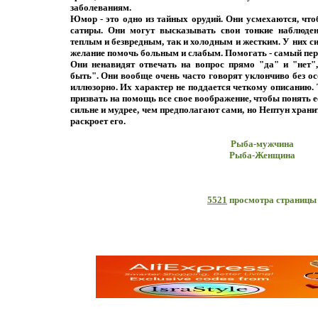
заболеваниям.
Юмор - это одно из тайных орудий. Они усмехаются, что
сатиры. Они могут высказывать свои тонкие наблюде
теплым и безвредным, так и холодным и жестким. У них с
желание помочь больным и слабым. Помогать - самый пе
Они ненавидят отвечать на вопрос прямо "да" и "нет"
быть". Они вообще очень часто говорят уклончиво без ос
иллюзорно. Их характер не поддается четкому описанию. 
призвать на помощь все свое воображение, чтобы понять 
сильне и мудрее, чем предполагают сами, но Нептун хранит
раскроет его.
Рыба-мужчина
Рыба-Женщина
5521
просмотра страницы