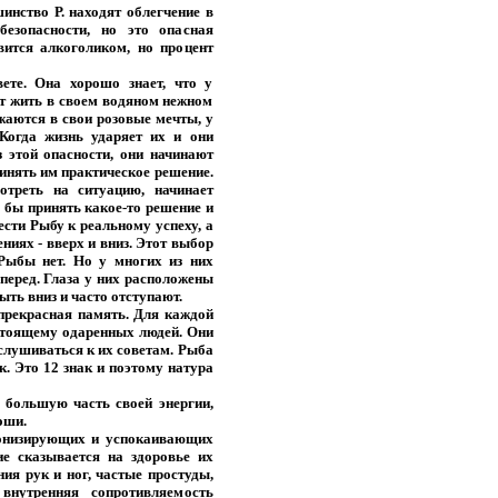
инство Р. находят облегчение в
езопасности, но это опасная
овится алкоголиком, но процент
ете. Она хорошо знает, что у
ет жить в своем водяном нежном
жаются в свои розовые мечты, у
Когда жизнь ударяет их и они
 этой опасности, они начинают
инять им практическое решение.
отреть на ситуацию, начинает
 бы принять какое-то решение и
ести Рыбу к реальному успеху, а
ниях - вверх и вниз. Этот выбор
у Рыбы нет. Но у многих из них
вперед. Глаза у них расположены
ыть вниз и часто отступают.
 прекрасная память. Для каждой
астоящему одаренных людей. Они
слушиваться к их советам. Рыба
ак. Это 12 знак и поэтому натура
т большую часть своей энергии,
оши.
тонизирующих и успокаивающих
ие сказывается на здоровье их
ия рук и ног, частые простуды,
нутренняя сопротивляемость