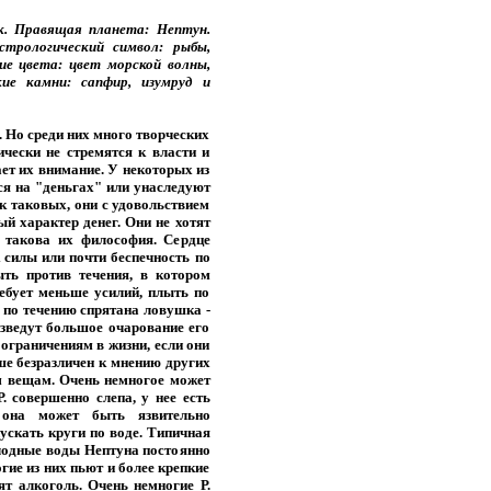
нак. Правящая планета: Нептун.
стрологический символ: рыбы,
е цвета: цвет морской волны,
кие камни: сапфир, изумруд и
. Но среди них много творческих
ически не стремятся к власти и
ет их внимание. У некоторых из
тся на "деньгах" или унаследуют
ак таковых, они с удовольствием
й характер денег. Они не хотят
 такова их философия. Сердце
ок силы или почти беспечность по
ть против течения, в котором
требует меньше усилий, плыть по
и по течению спрятана ловушка -
изведут большое очарование его
ограничениям в жизни, если они
ше безразличен к мнению других
м вещам. Очень немногое может
Р. совершенно слепа, у нее есть
 она может быть язвительно
ускать круги по воде. Типичная
олодные воды Нептуна постоянно
гие из них пьют и более крепкие
 алкоголь. Очень немногие Р.