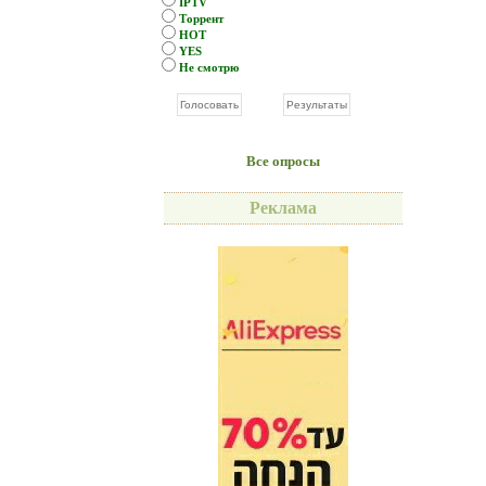
IPTV
Торрент
HOT
YES
Не смотрю
Все опросы
Реклама