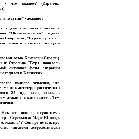
е - что важнее? (Израиль:
оз)
я в пустыне" - дежавю?
сь в дни или часы близкие к
ца; "Облачный столп" – в день
ца Скорпионе, "Буря в пустыне"
осле полного затмения Солнца и
тирован осью Близнецы-Стрелец.
са из Стрельца. "Буря" началась
мой активной фазы операции
находился в Близнецах.
воего полного затмения, что
моментов антитеррористической
лого 22 года назад началась
том дежавю заканчивается. Тем
освенно.
Нет, нет - никого патриотизма,
итер – Стрельцом; Марс-Юпитер,
Алладина"? Сон про не сон, про
зить читателя астрологически