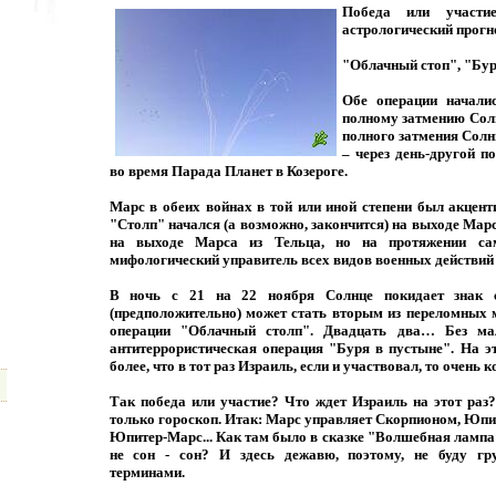
Победа или участи
астрологический прогн
"Облачный стоп", "Бур
Обе операции начали
полному затмению Солн
полного затмения Солн
– через день-другой п
во время Парада Планет в Козероге.
Марс в обеих войнах в той или иной степени был акцен
"Столп" начался (а возможно, закончится) на выходе Мар
на выходе Марса из Тельца, но на протяжении са
мифологический управитель всех видов военных действий 
В ночь с 21 на 22 ноября Солнце покидает знак с
(предположительно) может стать вторым из переломных 
операции "Облачный столп". Двадцать два… Без ма
антитеррористическая операция "Буря в пустыне". На э
более, что в тот раз Израиль, если и участвовал, то очень к
Так победа или участие? Что ждет Израиль на этот раз? 
только гороскоп. Итак: Марс управляет Скорпионом, Юп
Юпитер-Марс... Как там было в сказке "Волшебная лампа 
не сон - сон? И здесь дежавю, поэтому, не буду гру
терминами.