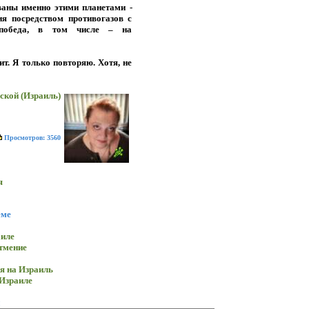
ваны именно этими планетами -
я посредством противогазов с
 победа, в том числе – на
т. Я только повторяю. Хотя, не
ской (Израиль)
Просмотров: 3560
я
еме
аиле
атмение
я на Израиль
Израиле