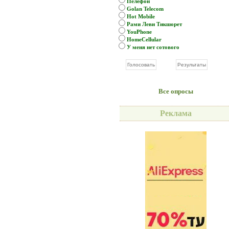
Пелефон
Golan Telecom
Hot Mobile
Рами Леви Тикшорет
YouPhone
HomeCellular
У меня нет сотового
Все опросы
Реклама