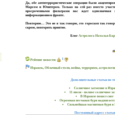
Да, обе антитеррористические операции были акцентиро
Марсом и Юпитером. Только на сей раз вместо участи
просроченными фильтрами нас ждет однозначная
информационном фронте.
Повторяю… Это не я так говорю, это гороскоп так говори
скрою, повторять приятно.
Блог
Астролога Натальи Бар
1
Рейтинг новости:
Израиль
,
Облачный столп
,
война
,
терроризм
,
астрологи
Дополнительные статьи по т
Солнечное затмение в Изр
11 июля - полное солнечное з
В Израиле пошел снег
Огромная песчаная буря надвигаетс
Сильнейшая магнитная буря в 
Постоянный адресс статьи