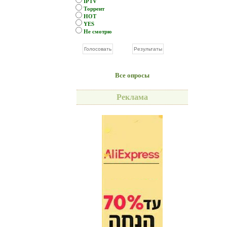
IPTV
Торрент
HOT
YES
Не смотрю
Все опросы
Реклама