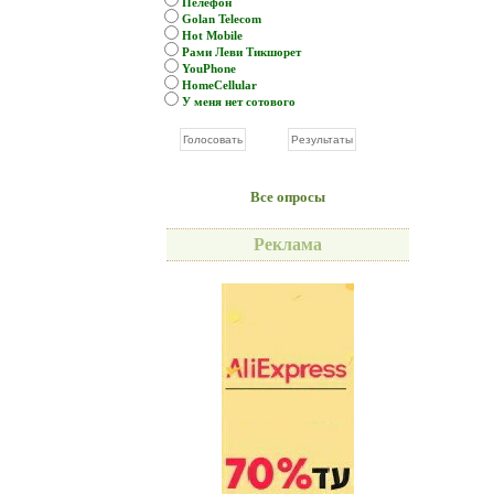
Пелефон
Golan Telecom
Hot Mobile
Рами Леви Тикшорет
YouPhone
HomeCellular
У меня нет сотового
Все опросы
Реклама