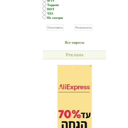
IPTV
Торрент
HOT
YES
Не смотрю
Все опросы
Реклама