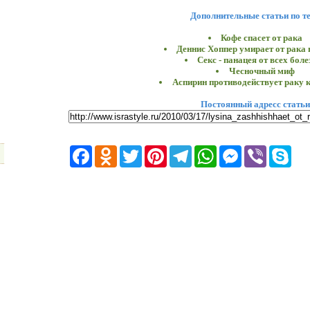
Дополнительные статьи по т
Кофе спасет от рака
Деннис Хоппер умирает от рака
Секс - панацея от всех боле
Чесночный миф
Аспирин противодействует раку 
Постоянный адресс статьи
Facebook
Odnoklassniki
Twitter
Pinterest
Telegram
WhatsApp
Messenger
Viber
Skyp