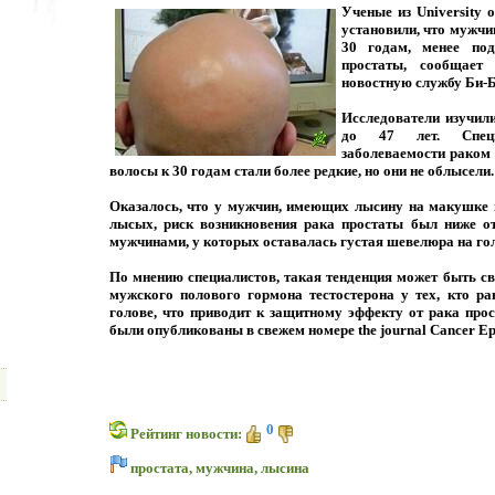
Ученые из University o
установили, что мужч
30 годам, менее по
простаты, сообщает 
новостную службу Би-Б
Исследователи изучили
до 47 лет. Специ
заболеваемости раком 
волосы к 30 годам стали более редкие, но они не облысели.
Оказалось, что у мужчин, имеющих лысину на макушке 
лысых, риск возникновения рака простаты был ниже 
мужчинами, у которых оставалась густая шевелюра на гол
По мнению специалистов, такая тенденция может быть с
мужского полового гормона тестостерона у тех, кто ра
голове, что приводит к защитному эффекту от рака про
были опубликованы в свежем номере the journal Cancer Ep
0
Рейтинг новости:
простата
,
мужчина
,
лысина