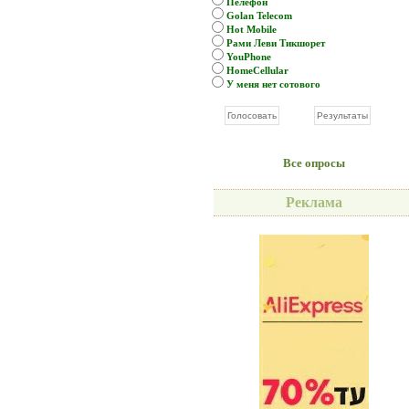
Пелефон
Golan Telecom
Hot Mobile
Рами Леви Тикшорет
YouPhone
HomeCellular
У меня нет сотового
Все опросы
Реклама