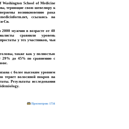
f Washington School of Medicine
ины, теряющие свою шевелюру к
двержены возникновению рака
medicinform.net, ссылаясь на
и-Си.
 2000 мужчин в возрасте от 40
алисты сравнили уровень
простаты у тех участников, чьи
головы, также как у полностью
от 29% до 45% по сравнению с
ове.
вязана с более высоким уровнем
но теряет волосяной покров на
статы. Результаты исследования
idemiology.
Просмотров: 1734