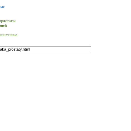
еме
 простаты
зней
кишечника
e