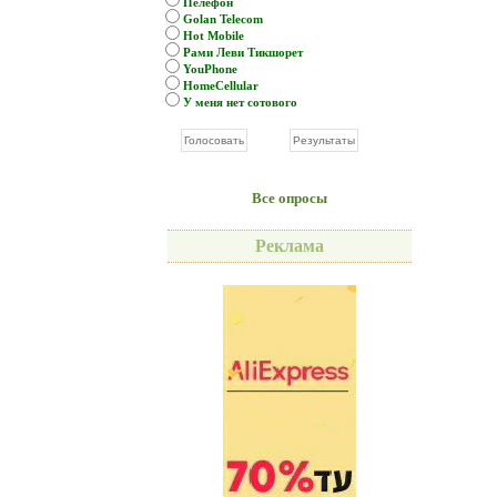
Пелефон
Golan Telecom
Hot Mobile
Рами Леви Тикшорет
YouPhone
HomeCellular
У меня нет сотового
Все опросы
Реклама