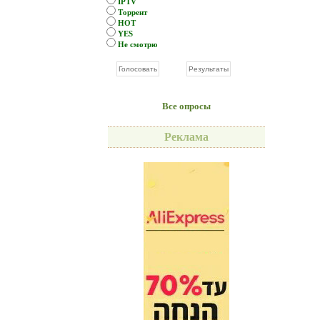
IPTV
Торрент
HOT
YES
Не смотрю
Все опросы
Реклама