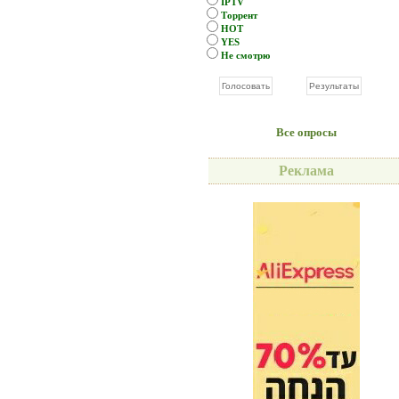
IPTV
Торрент
HOT
YES
Не смотрю
Все опросы
Реклама