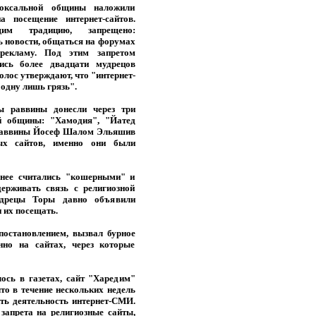
доксальной общины наложили
а посещение интернет-сайтов.
щим традицию, запрещено:
ь новости, общаться на форумах
рекламу. Под этим запретом
ись более двадцати мудрецов
олос утверждают, что "интернет-
 одну лишь грязь".
ы раввины донесли через три
й общины: "Хамодия", "Йатед
 раввины Йосеф Шалом Эльяшив
ых сайтов, именно они были
ранее считались "кошерными" и
ерживать связь с религиозной
удрецы Торы давно объявили
и их посещать.
постановлением, вызвал бурное
нно на сайтах, через которые
лось в газетах, сайт "Харедим"
то в течение нескольких недель
ть деятельность интернет-СМИ.
запрета на религиозные сайты,