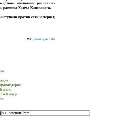
редством обещаний различных
сь раввина Хаима Каневского.
ыступали против сети-интернет,
Просмотров: 1705
еме
раиле
-провайдерам
й пляж
Йом Кипур
те
e