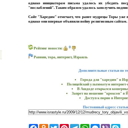
однако инициаторам письма удалось их убедить пос
"послаблений". Таким образом удалось заполучить подпи
Сайт "Харедим" отмечает, что ранее мудрецы Торы уже в
однако они впервые объявили войну религиозным сайтам.
0
Рейтинг новости:
Раввин
,
тора
,
интернет
,
Израиль
Дополнительные статьи по т
Города для "харедим" в Из
Полицейский ультиматум интернет
В Ашдоде открылся кошерны
Запрет на ношение "кроксов" в 
Доступ к порно в Интерне
Постоянный адресс статьи
Facebook
Odnoklassniki
Twitter
Pinterest
Telegram
WhatsApp
Messenger
Viber
Skyp