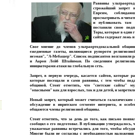
Раввины ультраорто
строжайший запрет н
Евреям, соблюдаю
просматривать и читат
и публиковать там 
поставили свою подп
Торы, которые в один г
сайты содержат ложь и
Свое мнение до членов ультраортодоксальной общин
ежедневные газеты, являющиеся рупоротм религиозно
неэман", "А-Мебашер". Список подписантов возглавили
и Аарон Лейб Штайнман. По сведениям религиозн
инициаторами атаки на глобальную сеть.
Запрет, в первую очередь, касается сайтов, которые 
которые посещали и сами раввины, с тем чтобы подд
общиной. Стоит отметить, что "светские сайты" м
"опасными" как для взрослых, так и для детей, и запретил
Новый запрет, который может считаться галахическим 
обсуждение в ивритском сегменте интернета, и особе
общаются члены религиозной общины.
Стоит отметить, что за день до того, как письмо появи
сообщил о его подготовке. В публикации утверждалось, ч
уважаемые раввины встречались для того, чтобы обсуди
Многие были не согласны с необходимостью наложения 