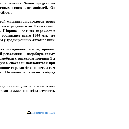
о компания Nissan представит
ычных своих автомобилей. Он
Glider.
этой машины заключается вовсе
т электродвигатель. Этим сейчас
. Ширина – вот что поражает в
ь составляет всего 1100 мм, что
ем у традиционных автомобилей.
ва посадочных места, причем,
кой революции – подобную схему
томобиля с расходом топлива 1 л
кузов способен наклоняться при
ашине гораздо безопаснее, а сам
м. Получается этакий гибрид
Модель оснащена новой системой
илями и даже способна изменять
Просмотров: 1531