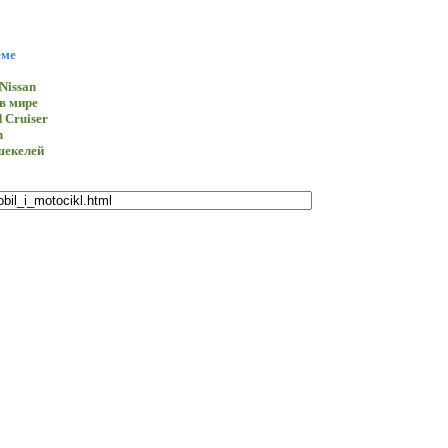
еме
Nissan
в мире
 Cruiser
n
шекелей
e