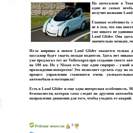
На автосалоне в Токи
один из самых необ
получит название Land 
Главная особенность 
не в том, что она имее
уже никого не удивишь
Land Glider. Она здес
значительно меньше, ч
Из-за ширины в новом Land Glider окажется только д
пассажир будет сидеть позади водителя. Здесь нет ника
уже предлагал тот же Volkswagen при создании своего ав
на 100 км. Но у Nissan есть еще один сюрприз – узкий 
прохождении поворотов! Это позволяет сделать езду на м
процесс управления становится очень увлекательны
автомобиля и мотоцикла!
Есть в Land Glider и еще одна интересная особенность. 
безопасности, которая сама следит на другими автомоб
направление движения для того, чтобы уходить от аварий.
0
Рейтинг новости: