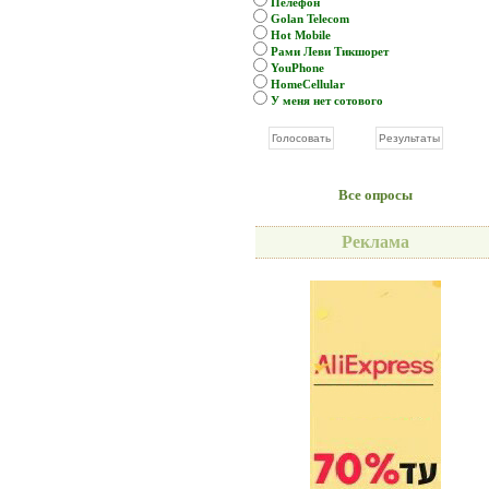
Пелефон
Golan Telecom
Hot Mobile
Рами Леви Тикшорет
YouPhone
HomeCellular
У меня нет сотового
Все опросы
Реклама