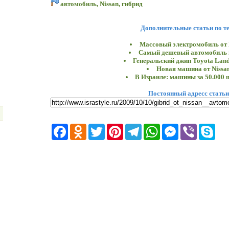
автомобиль
,
Nissan
,
гибрид
Дополнительные статьи по т
Массовый электромобиль от 
Самый дешевый автомобиль 
Генеральский джип Toyota Land
Новая машина от Nissa
В Израиле: машины за 50.000 
Постоянный адресс статьи
Facebook
Odnoklassniki
Twitter
Pinterest
Telegram
WhatsApp
Messenger
Viber
Skyp