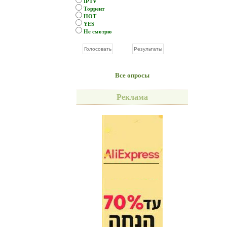
IPTV
Торрент
HOT
YES
Не смотрю
Все опросы
Реклама