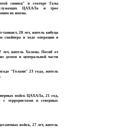
итой свинец" в секторе Газы
ослужащих ЦАХАЛа и трое
мним их имена.
-танкист, 20 лет, житель кибуца
и снайпера в ходе операции в
7 лет, житель Холона. Погиб от
из домов в центральной части
игаде "Голани" 23 года, житель
.
нерных войск ЦАХАЛа, 21 год,
я с террористами в северных
есантных войск, 27 лет, житель