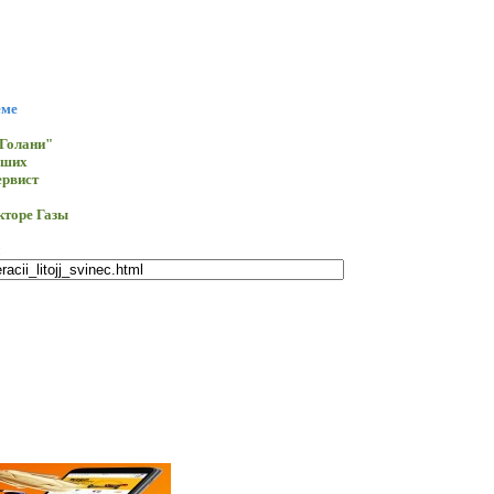
еме
"Голани"
бших
ервист
кторе Газы
e