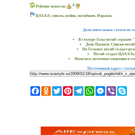
0
Рейтинг новости:
ЦАХАЛ
,
список
,
война
,
погибшие
,
Израиль
Дополнительные статьи по т
В секторе Газы погиб сержант 
День Памяти. Списки поги
На Голанах погиб солдат-рез
Погиб солдат ЦАХАЛа
Началась наземная операция в се
Постоянный адресс статьи
Facebook
Odnoklassniki
Twitter
Pinterest
Telegram
WhatsApp
Messenger
Viber
Skyp