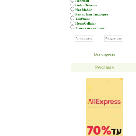
Пелефон
Golan Telecom
Hot Mobile
Рами Леви Тикшорет
YouPhone
HomeCellular
У меня нет сотового
Все опросы
Реклама