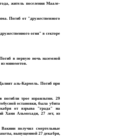
года, житель поселения Маале-
има. Погиб от "дружественного
дружественного огня" в секторе
. Погиб в первую ночь наземной
 из минометов.
Далият аль-Кармель. Погиб при
 погибли трое израильтян. 29
тобусной остановки, была убита
кабря от взрыва "града" на
й Хани Альмохади, 27 лет, из
р Вакнин получил смертельные
ракеты, выпущенной 27 декабря,