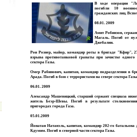
В ходе операции "Л
погибли 10 военн
гражданских лиц. Вспо
08.01. 2009
Амит Робинзон, сержант
Магаль. Погиб от пул
Джебалии.
Рои Рознер, майор, командир роты в бригаде "Кфир", 2
взрыва противотанковой гранаты при зачистке одного 
сектора Газы.
Омер Рабинович, капитан, командир подразделения в бр
Арада. Погиб в бою с террористами на севере сектора Газы
06.01. 2009
Александр Машевицкий, старший сержант спецназа инже
житель Беэр-Шевы. Погиб в результате столкновени
пригородах города Газа.
05.01.2009
Йонатан Натанэль, капитан, командир 202-го батальона д
Кдумим. Погиб в северной части сектора Газы.