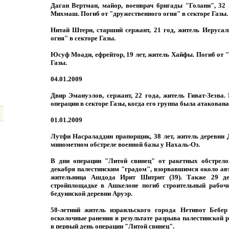
Даган Вертман, майор, военврач бригады "Голани", 32 
Михмаш. Погиб от "дружественного огня" в секторе Газы.
Нитай Штерн, старший сержант, 21 год, житель Иерусал
огня" в секторе Газы.
Юсуф Моади, ефрейтор, 19 лет, житель Хайфы. Погиб от "
Газы.
04.01.2009
Двир Эмануэлов, сержант, 22 года, житель Гиват-Зеэва
операции в секторе Газы, когда его группа была атакована
01.01.2009
Лутфи Насраладдин прапорщик, 38 лет, житель деревни 
минометном обстреле военной базы у Нахаль-Оз.
В дни операции "Литой свинец" от ракетных обстрелов
декабря палестинским "градом", взорвавшимся около ав
жительница Ашдода Ирит Шитрит (39). Также 29 де
стройплощадке в Ашкелоне погиб строительный рабочи
бедуинской деревни Аруэр.
58-летний житель израильского города Нетивот Бебе
осколочные ранения в результате разрыва палестинской 
в первый день операции "Литой свинец".