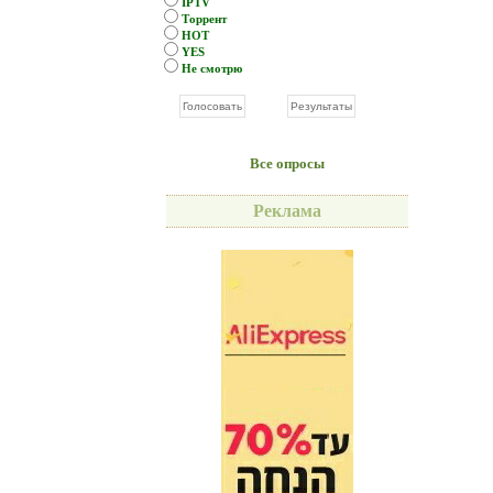
IPTV
Торрент
HOT
YES
Не смотрю
Все опросы
Реклама