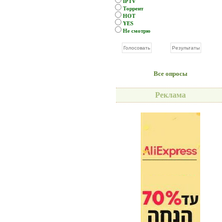
IPTV
Торрент
HOT
YES
Не смотрю
Все опросы
Реклама