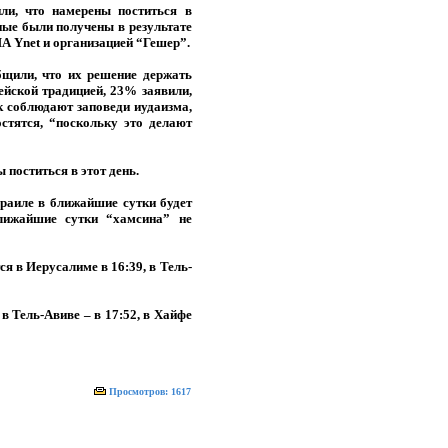
ли, что намерены поститься в
ые были получены в результате
А Ynet и организацией “Гешер”.
щили, что их решение держать
ейской традицией, 23% заявили,
ак соблюдают заповеди иудаизма,
стятся, “поскольку это делают
поститься в этот день.
раиле в ближайшие сутки будет
лижайшие сутки “хамсина” не
я в Иерусалиме в 16:39, в Тель-
в Тель-Авиве – в 17:52, в Хайфе
Просмотров: 1617