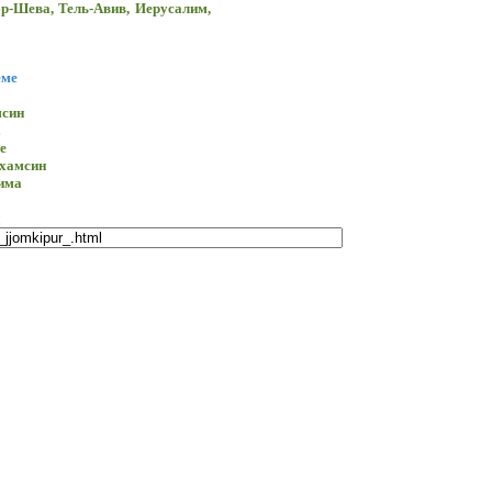
эр-Шева
,
Тель-Авив
,
Иерусалим
,
еме
мсин
!
е
 хамсин
има
e