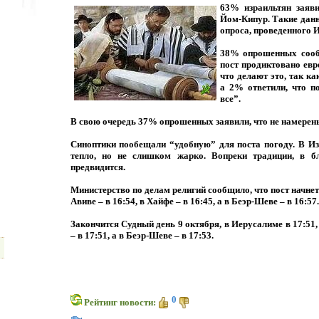
63% израильтян заяви
Йом-Кипур. Такие данн
опроса, проведенного И
38% опрошенных сооб
пост продиктовано евр
что делают это, так к
а 2% ответили, что по
все”.
В свою очередь 37% опрошенных заявили, что не намерены 
Синоптики пообещали “удобную” для поста погоду. В Из
тепло, но не слишком жарко. Вопреки традиции, в б
предвидится.
Министерство по делам религий сообщило, что пост начнетс
Авиве – в 16:54, в Хайфе – в 16:45, а в Беэр-Шеве – в 16:57.
Закончится Судный день 9 октября, в Иерусалиме в 17:51, 
– в 17:51, а в Беэр-Шеве – в 17:53.
0
Рейтинг новости: