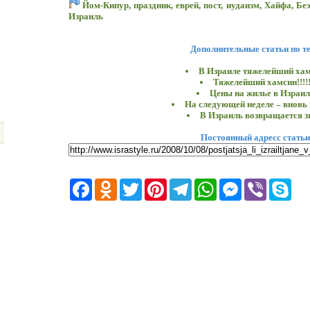
Йом-Кипур
,
праздник
,
еврей
,
пост
,
иудаизм
,
Хайфа
,
Бе
Израиль
Дополнительные статьи по т
В Израиле тяжелейший ха
Тяжелейший хамсин!!!!
Цены на жилье в Израил
На следующей неделе – вновь
В Израиль возвращается з
Постоянный адресс статьи
Facebook
Odnoklassniki
Twitter
Pinterest
Telegram
WhatsApp
Messenger
Viber
Skyp