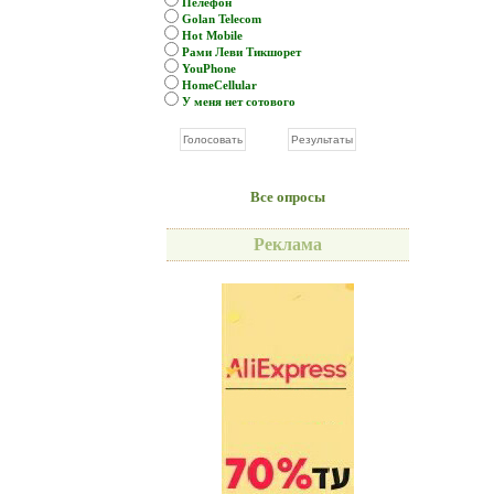
Пелефон
Golan Telecom
Hot Mobile
Рами Леви Тикшорет
YouPhone
HomeCellular
У меня нет сотового
Все опросы
Реклама