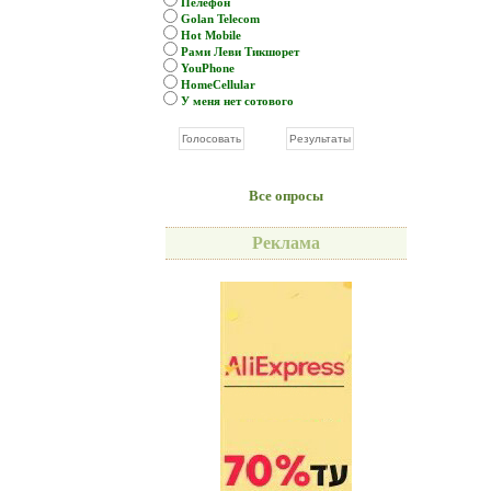
Пелефон
Golan Telecom
Hot Mobile
Рами Леви Тикшорет
YouPhone
HomeCellular
У меня нет сотового
Все опросы
Реклама