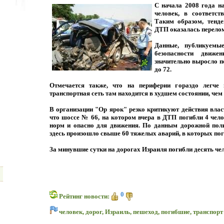
С начала 2008 года н
человек, в соответст
Таким образом, тенд
ДТП оказалась перело
Данные, публикуемы
безопасности движе
значительно выросло п
до 72.
Отмечается также, что на периферии гораздо легче 
транспортная сеть там находится в худшем состоянии, чем 
В организации "Ор ярок" резко критикуют действия власт
что шоссе № 66, на котором вчера в ДТП погибли 4 чел
норм и опасно для движения. По данным дорожной поли
здесь произошло свыше 60 тяжелых аварий, в которых пог
За минувшие сутки на дорогах Израиля погибли десять чел
0
Рейтинг новости:
человек
,
дорог
,
Израиль
,
пешеход
,
погибшие
,
транспорт