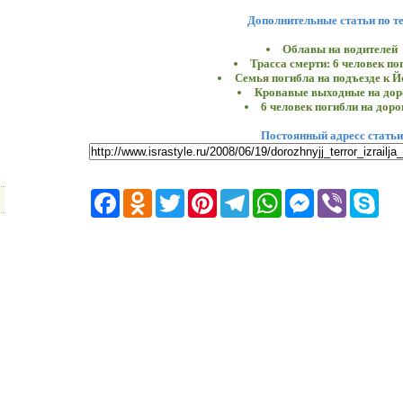
Дополнительные статьи по т
Облавы на водителей
Трасса смерти: 6 человек по
Семья погибла на подъезде к 
Кровавые выходные на дор
6 человек погибли на доро
Постоянный адресс статьи
Facebook
Odnoklassniki
Twitter
Pinterest
Telegram
WhatsApp
Messenger
Viber
Skyp