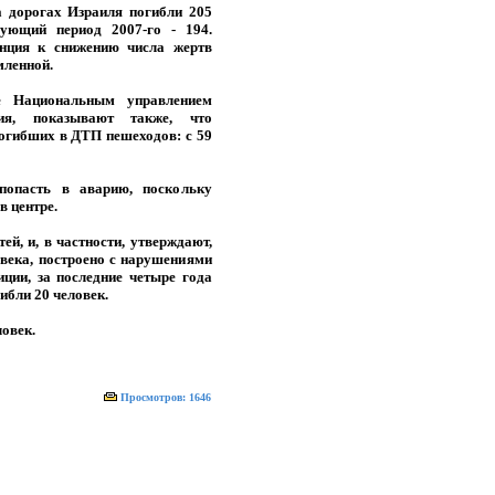
а дорогах Израиля погибли 205
вующий период 2007-го - 194.
енция к снижению числа жертв
мленной.
е Национальным управлением
ния, показывают также, что
огибших в ДТП пешеходов: с 59
попасть в аварию, поскольку
в центре.
ей, и, в частности, утверждают,
овека, построено с нарушениями
ции, за последние четыре года
ибли 20 человек.
овек.
Просмотров: 1646