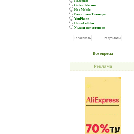
Пелефон
Golan Telecom
Hot Mobile
Рами Леви Тикшорет
YouPhone
HomeCellular
У меня нет сотового
Все опросы
Реклама