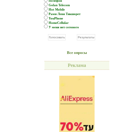
Пелефон
Golan Telecom
Hot Mobile
Рами Леви Тикшорет
YouPhone
HomeCellular
У меня нет сотового
Все опросы
Реклама