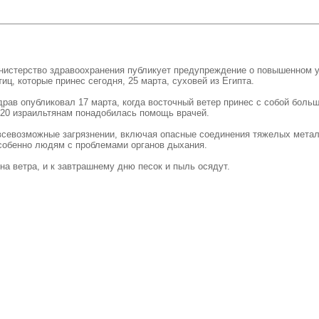
нистерство здравоохранения публикует предупреждение о повышенном ур
ц, которые принес сегодня, 25 марта, суховей из Египта.
в опубликовал 17 марта, когда восточный ветер принес с собой больш
 120 израильтянам понадобилась помощь врачей.
севозможные загрязнении, включая опасные соединения тяжелых металл
особенно людям с проблемами органов дыхания.
на ветра, и к завтрашнему дню песок и пыль осядут.