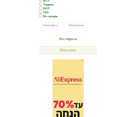
IPTV
Торрент
HOT
YES
Не смотрю
Все опросы
Реклама