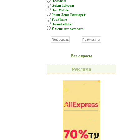
Пелефон
Golan Telecom
Hot Mobile
Рами Леви Тикшорет
YouPhone
HomeCellular
У меня нет сотового
Все опросы
Реклама