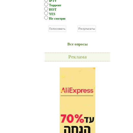
IPTV
Торрент
HOT
YES
Не смотрю
Все опросы
Реклама