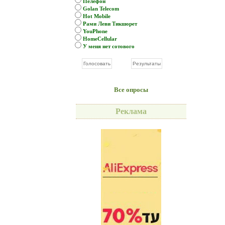
Пелефон
Golan Telecom
Hot Mobile
Рами Леви Тикшорет
YouPhone
HomeCellular
У меня нет сотового
Все опросы
Реклама