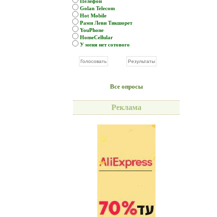
Пелефон
Golan Telecom
Hot Mobile
Рами Леви Тикшорет
YouPhone
HomeCellular
У меня нет сотового
Все опросы
Реклама