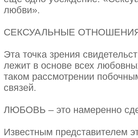
любви».
СЕКСУАЛЬНЫЕ ОТНОШЕНИЯ – 
Эта точка зрения свидетельст
лежит в основе всех любовны
таком рассмотрении побочны
связей.
ЛЮБОВЬ – это намеренно сд
Известным представителем эт