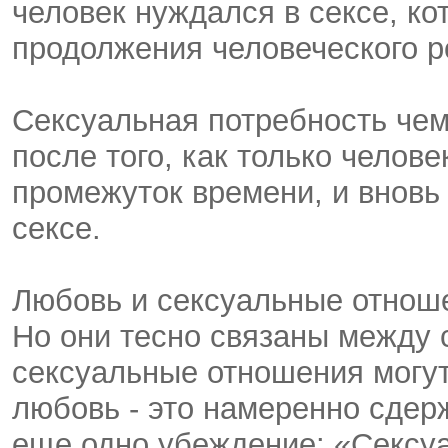
человек нуждался в сексе, к
продолжения человеческого р
Сексуальная потребность чем
после того, как только челов
промежуток времени, и вновь 
сексе.
Любовь и сексуальные отноше
Но они тесно связаны между 
сексуальные отношения могут
любовь - это намеренно сдер
еще одно убеждение: «Сексуа