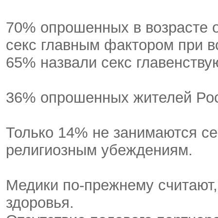
70% опрошенных в возрасте от
секс главным фактором при в
65% назвали секс главенству
36% опрошенных жителей Рос
Только 14% не занимаются с
религиозным убеждениям.
Медики по-прежнему считают,
здоровья.