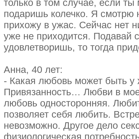
только в том случае, если ты
подаришь колечко. Я смотрю 
прихожу в ужас. Сейчас нет н
уже не приходится. Подавай с
удовлетворишь, то тогда прид
Анна, 40 лет:
- Какая любовь может быть у
Привязанность… Любви в моем
любовь односторонняя. Любит
позволяет себя любить. Встр
невозможно. Другое дело секс
физиологическая потребность