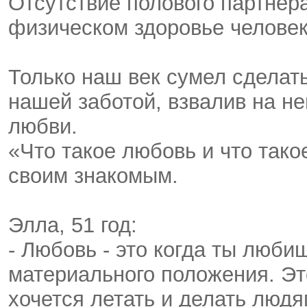
Отсутствие полового партнера
физическом здоровье человек
Только наш век сумел сделать
нашей заботой, взвалив на н
любви.
«Что такое любовь и что такое
своим знакомым.
Элла, 51 год:
- Любовь - это когда ты люби
материального положения. Эт
хочется летать и делать людя