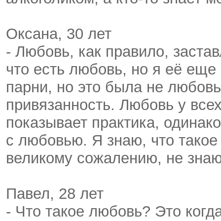
Оксана, 30 лет
- Любовь, как правило, застав
что есть любовь, но я её еще
парни, но это была не любовь
привязанность. Любовь у всех
показывает практика, одинако
с любовью. Я знаю, что такое
великому сожалению, не знаю
Павел, 28 лет
- Что такое любовь? Это ког